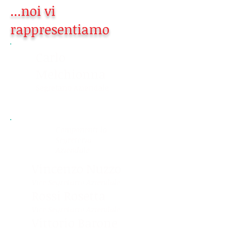
...noi vi
rappresentiamo
Carlo
Melchionna
Segretario Aziendale
Componenti la
Segreteria
Aziendale
Vincenzo Nuzzo
Vice Segretario Aziendale
Rossi Rosetta
Vice Segretario Aziendale
Vittorio Barone