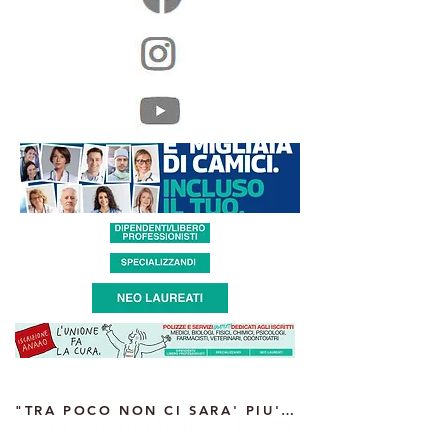
"TRA POCO NON CI SARA' PIU' CHI TI CURA" intervista del Segretario Regionale Anaao Campania
Torna alla pagina ASL NAPOLI 1 Centro