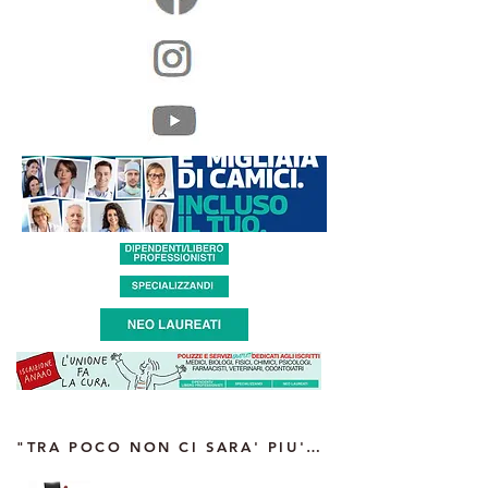
"TRA POCO NON CI SARA' PIU' CHI TI CURA" intervista del Segretario Regionale Anaao Campania