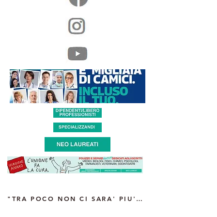
"TRA POCO NON CI SARA' PIU' CHI TI CURA" intervista del Segretario Regionale Anaao Campania