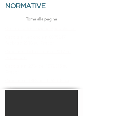
NORMATIVE
Torna alla pagina
Contratto formazione Specialistica
Circolare Regionale n. 0075247
febbraio 2018 sui Precari
Circolare Madia n. marzo 2017 sul
Precariato
Circolare n. 2794 del 1572015 sui
Precari
Circolare n. 1868 dell'1152015 sui
Precari