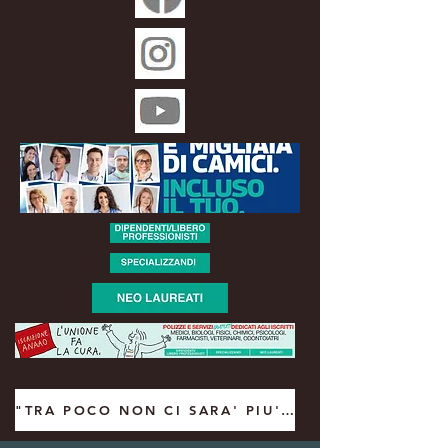
"TRA POCO NON CI SARA' PIU' CHI TI CURA" intervista del Segretario Regionale Anaao Campania